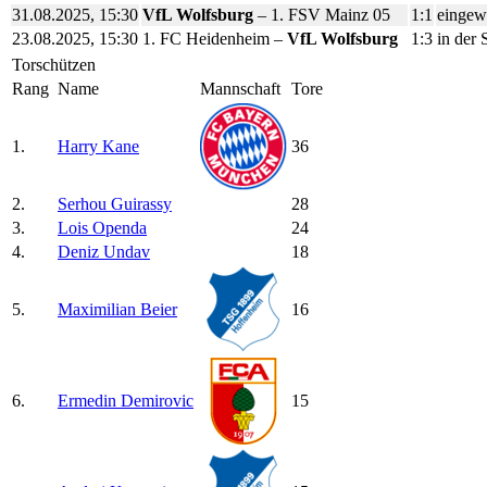
31.08.2025, 15:30
VfL Wolfsburg
– 1. FSV Mainz 05
1:1
eingewe
23.08.2025, 15:30
1. FC Heidenheim –
VfL Wolfsburg
1:3
in der 
Torschützen
Rang
Na­me
Mannschaft
To­re
1.
Harry Kane
36
2.
Serhou Guirassy
28
3.
Lois Openda
24
4.
Deniz Undav
18
5.
Maximilian Beier
16
6.
Ermedin Demirovic
15