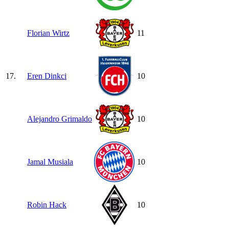
Florian Wirtz
11
17.
Eren Dinkci
10
Alejandro Grimaldo
10
Jamal Musiala
10
Robin Hack
10