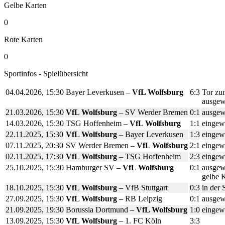
Gelbe Karten
0
Rote Karten
0
Sportinfos - Spielübersicht
04.04.2026, 15:30
Bayer Leverkusen –
VfL Wolfsburg
6:3
Tor zum
ausgew
21.03.2026, 15:30
VfL Wolfsburg
– SV Werder Bremen
0:1
ausgew
14.03.2026, 15:30
TSG Hoffenheim –
VfL Wolfsburg
1:1
eingewe
22.11.2025, 15:30
VfL Wolfsburg
– Bayer Leverkusen
1:3
eingewe
07.11.2025, 20:30
SV Werder Bremen –
VfL Wolfsburg
2:1
eingewe
02.11.2025, 17:30
VfL Wolfsburg
– TSG Hoffenheim
2:3
eingewe
25.10.2025, 15:30
Hamburger SV –
VfL Wolfsburg
0:1
ausgewe
gelbe K
18.10.2025, 15:30
VfL Wolfsburg
– VfB Stuttgart
0:3
in der 
27.09.2025, 15:30
VfL Wolfsburg
– RB Leipzig
0:1
ausgew
21.09.2025, 19:30
Borussia Dortmund –
VfL Wolfsburg
1:0
eingewe
13.09.2025, 15:30
VfL Wolfsburg
– 1. FC Köln
3:3