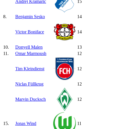
Andrej Kramaric
15
8.
Benjamin Sesko
14
Victor Boniface
14
10.
Donyell Malen
13
11.
Omar Marmoush
12
Tim Kleindienst
12
Niclas Füllkrug
12
Marvin Ducksch
12
15.
Jonas Wind
11