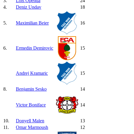
3.
Lois Openda
24
4.
Deniz Undav
18
5.
Maximilian Beier
16
6.
Ermedin Demirovic
15
Andrej Kramaric
15
8.
Benjamin Sesko
14
Victor Boniface
14
10.
Donyell Malen
13
11.
Omar Marmoush
12