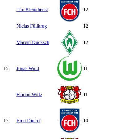
Tim Kleindienst
12
Niclas Füllkrug
12
Marvin Ducksch
12
15.
Jonas Wind
11
Florian Wirtz
11
17.
Eren Dinkci
10