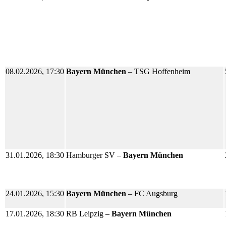
08.02.2026, 17:30
Bayern München
– TSG Hoffenheim
31.01.2026, 18:30
Hamburger SV –
Bayern München
24.01.2026, 15:30
Bayern München
– FC Augsburg
17.01.2026, 18:30
RB Leipzig –
Bayern München