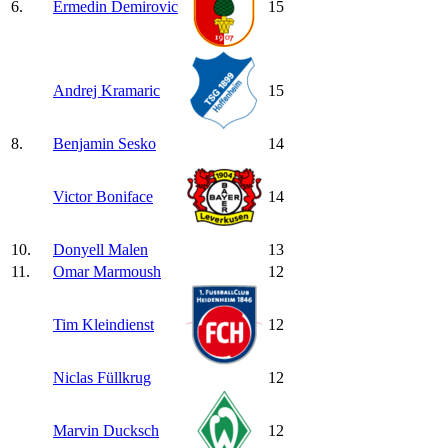
6.
Ermedin Demirovic
15
Andrej Kramaric
15
8.
Benjamin Sesko
14
Victor Boniface
14
10.
Donyell Malen
13
11.
Omar Marmoush
12
Tim Kleindienst
12
Niclas Füllkrug
12
Marvin Ducksch
12