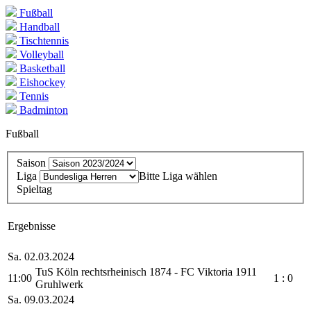
Fußball
Handball
Tischtennis
Volleyball
Basketball
Eishockey
Tennis
Badminton
Fußball
Sai­son
Li­ga
Bitte Liga wählen
Spiel­tag
Er­geb­nis­se
Sa. 02.03.2024
TuS Köln rechtsrheinisch 1874 - FC Viktoria 1911
11:00
1 : 0
Gruhlwerk
Sa. 09.03.2024