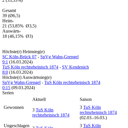
2
(33,33%)
Gesamt
39
(Ø6,5)
Heim-
21
(53,85% Ø3,5)
Auswärts-
18
(46,15% Ø3)
Höchste(r) Heimsieg(e)
SC Köln-Brück 07
-
SpVg Wahn-Grengel
9:1
(16.03.2024)
TuS Köln rechtsrheinisch 1874
-
SV Kendenich
8:0
(16.03.2024)
Höchste(r) Auswärtssieg(e)
SpVg Wahn-Grengel
-
TuS Köln rechtsrheinisch 1874
0:15
(09.03.2024)
Serien
Aktuell
Saison
Gewonnen
3
TuS Köln
3
TuS Köln
rechtsrheinisch 1874
rechtsrheinisch 1874
(02.03.-16.03.)
Ungeschlagen
3
TuS Köln