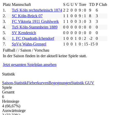
Platz
Mann­schaft
S
G
U
V
Tore
TD
P
Club
1.
TuS Köln rechtsrheinisch 1874
2
2
0
0
9
:
0
9
6
2.
SC Köln-Brück 07
1
1
0
0
9
:
1
8
3
3.
FC Viktoria 1911 Gruhlwerk
1
1
0
0
3
:
0
3
3
4.
TuS Köln-Stammheim 1889
0
0
0
0
0
:
0
0
0
5.
SV Kendenich
0
0
0
0
0
:
0
0
0
6.
1. FC Quadrath-Ichendorf
1
0
0
1
0
:
2
-2
0
7.
SpVg Wahn-Grengel
1
0
0
1
0
:
15
-15
0
Fußball / / Saison / Vorschau
In der Saison finden in der aktuell keine Spiele statt.
Jetzt gesamten Spielplan ansehen
Statistik
Saison-Statistik
Fieberkurven
Begegnungen
Statistik GUV
Spiele
Gesamt
6
Heimsiege
4
(66,67%)
Auswärtssiege