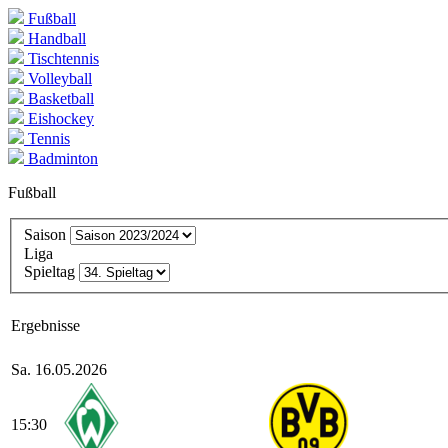
Fußball
Handball
Tischtennis
Volleyball
Basketball
Eishockey
Tennis
Badminton
Fußball
Sai­son
Li­ga
Spiel­tag
Er­geb­nis­se
Sa. 16.05.2026
15:30