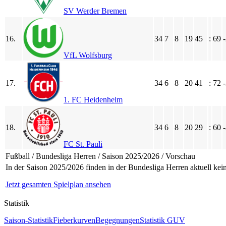
SV Werder Bremen
16.
34
7
8
19
45
:
69
VfL Wolfsburg
17.
34
6
8
20
41
:
72
1. FC Heidenheim
18.
34
6
8
20
29
:
60
FC St. Pauli
Fußball / Bundesliga Herren / Saison 2025/2026 / Vorschau
In der Saison 2025/2026 finden in der Bundesliga Herren aktuell keine
Jetzt gesamten Spielplan ansehen
Statistik
Saison-Statistik
Fieberkurven
Begegnungen
Statistik GUV