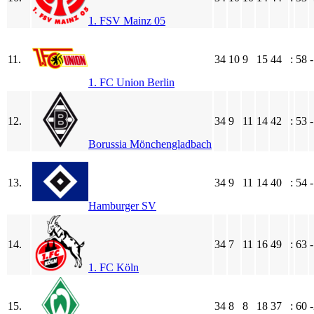
1. FSV Mainz 05
11.
34
10
9
15
44
:
58
1. FC Union Berlin
12.
34
9
11
14
42
:
53
Borussia Mönchengladbach
13.
34
9
11
14
40
:
54
Hamburger SV
14.
34
7
11
16
49
:
63
1. FC Köln
15.
34
8
8
18
37
:
60