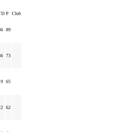
TD
P
Club
86
89
36
73
19
65
22
62