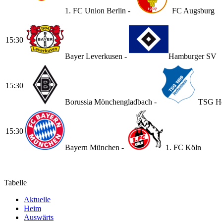
1. FC Union Berlin -
FC Augsburg
15:30
Bayer Leverkusen -
Hamburger SV
15:30
Borussia Mönchengladbach -
TSG Ho
15:30
Bayern München -
1. FC Köln
Tabelle
Ak­tu­el­le
Heim
Aus­wärts