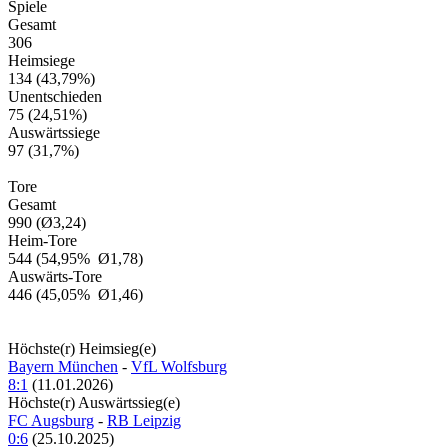
Spiele
Gesamt
306
Heimsiege
134
(43,79%)
Unentschieden
75
(24,51%)
Auswärtssiege
97
(31,7%)
Tore
Gesamt
990
(Ø3,24)
Heim-Tore
544
(54,95% Ø1,78)
Auswärts-Tore
446
(45,05% Ø1,46)
Höchste(r) Heimsieg(e)
Bayern München
-
VfL Wolfsburg
8:1
(11.01.2026)
Höchste(r) Auswärtssieg(e)
FC Augsburg
-
RB Leipzig
0:6
(25.10.2025)