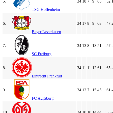
5.
34
18
7
9
65
:
52
TSG Hoffenheim
6.
34
17
8
9
68
:
47
Bayer Leverkusen
7.
34
13
8
13
51
:
57
SC Freiburg
8.
34
11
11
12
61
:
65
Eintracht Frankfurt
9.
34
12
7
15
45
:
61
FC Augsburg
10.
34
10
10
14
44
:
53