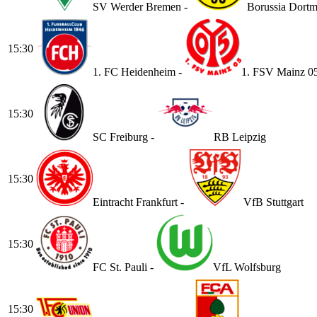
SV Werder Bremen -
Borussia Dort
15:30
1. FC Heidenheim -
1. FSV Mainz 0
15:30
SC Freiburg -
RB Leipzig
15:30
Eintracht Frankfurt -
VfB Stuttgart
15:30
FC St. Pauli -
VfL Wolfsburg
15:30