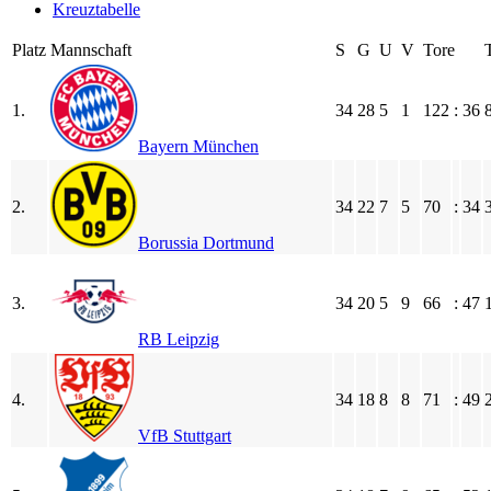
Kreuz­ta­bel­le
Platz
Mann­schaft
S
G
U
V
Tore
1.
34
28
5
1
122
:
36
Bayern München
2.
34
22
7
5
70
:
34
Borussia Dortmund
3.
34
20
5
9
66
:
47
RB Leipzig
4.
34
18
8
8
71
:
49
VfB Stuttgart