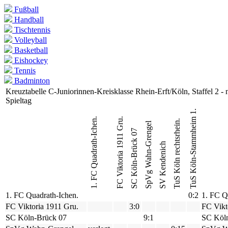
Fußball
Handball
Tischtennis
Volleyball
Basketball
Eishockey
Tennis
Badminton
Kreuztabelle C-Juniorinnen-Kreisklasse Rhein-Erft/Köln, Staffel 2 -
Spieltag
TuS Köln-Stammheim 1.
1. FC Quadrath-Ichen.
FC Viktoria 1911 Gru.
TuS Köln rechtsrhein.
SpVg Wahn-Grengel
SC Köln-Brück 07
SV Kendenich
1. FC Quadrath-Ichen.
0:2
1. FC Q
FC Viktoria 1911 Gru.
3:0
FC Vikt
SC Köln-Brück 07
9:1
SC Köl