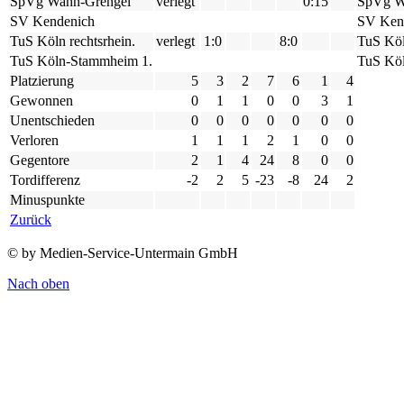
SpVg Wahn-Grengel
verlegt
0:15
SpVg W
SV Kendenich
SV Ken
TuS Köln rechtsrhein.
verlegt
1:0
8:0
TuS Köl
TuS Köln-Stammheim 1.
TuS Kö
Platzierung
5
3
2
7
6
1
4
Gewonnen
0
1
1
0
0
3
1
Unentschieden
0
0
0
0
0
0
0
Verloren
1
1
1
2
1
0
0
Gegentore
2
1
4
24
8
0
0
Tordifferenz
-2
2
5
-23
-8
24
2
Minuspunkte
Zurück
© by Medien-Service-Untermain GmbH
Nach oben